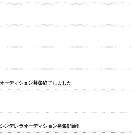
 オーディション募集終了しました
シンデレラオーディション募集開始!!