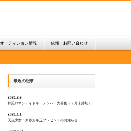
オーディション情報
依頼・お問い合わせ
最近の記事
2021.2.9
和風ロマンアイドル メンバー大募集（２月末締切）
2021.1.1
天孫少女：新春お年玉プレゼントのお知らせ