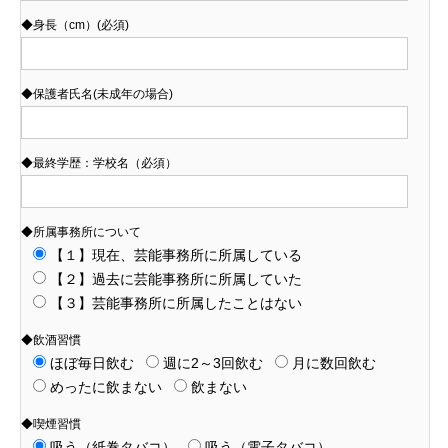
◆身長（cm）(必須)
◆保護者氏名(未成年の場合)
◆最終学歴：学校名（必須）
◆所属事務所について
【１】現在、芸能事務所に所属している
【２】過去に芸能事務所に所属していた
【３】芸能事務所に所属したことはない
◆飲酒習慣
ほぼ毎日飲む
週に2～3回飲む
月に数回飲む
めったに飲まない
飲まない
◆喫煙習慣
吸う（紙巻タバコ）
吸う（電子タバコ）